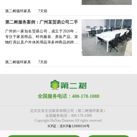
二树在办公家具领域的价值与可靠性，为企
员工办公区：配备多套开放式二手办公桌，
认可。此次合作不仅展现了第二树在办公家
位于广州的展厅进行实地考察。5月上旬，该
活性与多样性，选用可移动折叠桌搭配移动
轮，推动时无噪音且稳固性强。2. 会议区：
业可持续发展提供了有力支持。
简约设计兼具实用性与美观性，满足日常高
具租赁服务领域的专业实力与快速响应能
负责人来到我们的展厅。在展厅内，他们仔
折叠椅的组合方案。该方案支持多种摆放方
多尺寸组合，满足不同规模会议需求结合客
第二树循环家具
7天前
效办公需求；人体工学椅：精选保友优系列
力，更体现了循环经济模式在现代商业地产
细观看了我们提供的各种款式的二手办公家
式，可根据会议规模、活动形式灵活调整组
户多样化会议场景，会议区共配置 3 套不同
二手工学椅，贴合人体曲线，支持自适应调
运营中的广泛应用价值。未来，第二树将持
具。从员工桌椅柜到文件柜，每一款产品都
合，既能满足日常小型会议的紧凑布局，也
尺寸的会议桌与会议椅，所有会议桌均采用
第二树服务案例：广州某贸易公司二手
节，有效缓解久坐疲劳，提升员工舒适度与
续发挥资源优化与可持续服务优势，助力更
经过精心挑选和严格质检，确保成色和质量
能适配大型培训、商务洽谈等场景的宽敞需
实木贴皮工艺，木纹清晰自然，桌体底部配
办公家具采购项目分享
健康体验；会议空间配套：配置功能齐全、
多像广州这家国企智慧服务公司一样的合作
达到客户要求。特别是开放式工位的设计引
求，最大化提升了会议空间的使用效率，为
广州的一家知名贸易公司，成立于2020年，
备隐藏式走线槽，可容纳投影仪线、麦克风
设计专业的二手会议桌椅，全面支持企业各
伙伴，降本增效、绿色发展，共同构建更具
起了他们的高度关注。在深入沟通中，我们
企业各类办公活动的顺利开展提供了有力保
专注于家居用品、时尚服装、美妆产品、宠
线等，确保会议过程中线路不杂乱。3. 洽谈
类会议活动，助力沟通效率提升。2025年6月
韧性与温度的城市办公生态。
详细介绍了产品的特点、材料等信息。经过
障。为确保办公家具能够及时投入使用，不
物灯具以及户外休闲用品等多种商品的跨境
区：时尚温馨风，营造轻松交流氛围为给员
19日，第二树广州服务团队如期完成全部家
比较，该公司最终决定从第二树采购8套员工
影响企业新办公空间的启用进度，第二树广
电商业务。近年来，随着业务的不断扩展和
工交流、客户洽谈、合作伙伴沟通打造舒适
具的配送与安装任务。项目交付后，客户方
桌椅柜以及配套的文件柜等办公家具。其
州公司严格按照双方预定时间，于11月11日
团队规模的扩大，该公司计划对其位于广州
场景，洽谈区采用简约时尚的洽谈桌椅组合
负责人对整体效果进行了细致验收，充分肯
中，员工们特别青睐于一款开放式二手工
派遣专业的送货安装团队准时抵达现场。团
白云区的办公室进行升级改造，并采购一批
和沙发茶几组合，营造出轻松愉悦的交流氛
定了家具品质、安装工艺及服务团队的专业
第二树循环家具
7天前
位，1.2米的标准尺寸，简洁大方的设计不仅
队成员具备丰富的安装经验，高效完成了所
高质量的办公家具。通过朋友的推荐，该公
围。另外，茶水区还配备了吧台高脚椅，满
素养，并表示此次合作不仅实现了成本优
提高了办公空间的利用率，还营造出一种开
有办公家具的组装、调试工作，全程专业细
司的负责人了解到我们第二树所提供的优质
足员工日常休憩与交流的需求。在方案确
化，更显著提升了办公环境的舒适度与团队
放、协作的工作氛围，非常适合现代企业的
致，确保每一件家具都达到最佳使用状态，
二手办公家具服务。在仔细查看了我们提供
认、家具备货完成后，第二树广州公司与客
工作效率。未来，第二树将继续秉持“绿色循
办公需求。同时，配套的保友金卓二手工学
最终实现办公家具的顺利交付。验收完成
的家具款式以及服务内容后，很快便确定了
户同步确认了交付时间，第二树专业团队再
环、价值共享”的理念，为企业客户提供高性
椅，人体工学设计，坐感非常舒适，可以为
后，该科技公司相关负责人对第二树的产品
与我们第二树合作。此次采购的办公家具主
次与客户对接，确认家具摆放的精确位置，
价比、环保可持续的办公家具解决方案，助
员工提供良好的办公环境。此外，桌下配置
与服务给予了高度评价：“原本还担心二手家
要包括50套办公桌椅以及多张品牌人体工学
并制定详细的送货安装流程，8月19日，我们
力更多企业实现空间升级与品牌成长双赢！
全国服务电话：400-178-1088
的二手活动柜因其灵活性和实用性，为员工
具会存在品质不佳、款式不合心意等问题，
椅。办公桌：客户选择了尺寸为1.2米的开放
将所有采购的家具准时送达了指定地点，根
提供了便捷的储物空间，使整个办公环境更
但第二树彻底打消了我们的顾虑。这里的二
式设计办公桌，简约现代的设计风格，配备
据摆放需求，完成了所有家具的安装工作。
加整洁有序。此次采购不仅满足了广州某数
手家具不仅成色如新、实用性强，完美适配
了实用的走线槽，能够有效解决办公区域的
验收完成后，该公司负责人对我们的产品质
北京京东文仪家具有限公司（第二树循环家具）
字科技公司的实际需求，还为公司节省了一
了我们新办公空间的布局与使用需求，而且
线路管理问题，同时提升整体美观度。其坚
量、服务态度以及安装水平表示了极大的满
全国服务电话：400-178-1088
大笔成本。相比全新家具，二手办公家具的
采购成本比预期节省了不少，真正实现了成
固耐用的材质和合理的空间布局，为员工提
Copyright HuNan Deartree All rights reserved.
意，并对我们的专业团队给予了高度评价。
价格更具优势，同时也能减少资源浪费，体
本可控。更重要的是，选择二手办公家具践
供了宽敞舒适的办公环境。办公椅：客户挑
ICP证：京ICP备12000316号
此次合作，第二树不仅为客户提供了高性价
现了环保理念。5月6日，我们广州公司的专
行了环保理念，让资源得到循环利用，这与
选了一款黑色网布转椅，兼具舒适性和实用
比的办公家具，更通过 “场景化方案设计 + 精
业送货安装团队按照客户的要求和时间安
我们企业的发展价值观高度契合。”目前，全
性的，具备基础的高度调节功能，可以满足