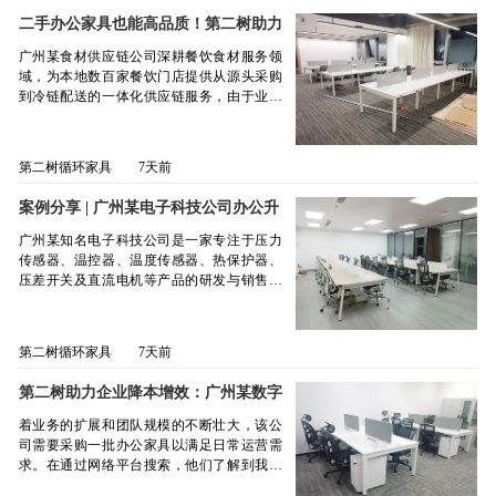
需高度专注的岗位。会议桌椅：适配日常部
厅内产品所展现出的优良成色、现代设计感
考量下，最终选择第二树广州公司的二手办
门例会与客户技术交流，会议桌稳固大方，
二手办公家具也能高品质！第二树助力
以及丰富的品类组合给予了高度评价，并当
公家具，实现了实用、经济与环保的多重共
会议椅舒适且支持调节，促进高效协作。老
广州食材供应链公司降低 30% 采购成
即表达了深入合作意向。基于客户的实际需
赢。据了解，该科技公司采购团队在项目初
广州某食材供应链公司深耕餐饮食材服务领
板桌椅：选用风格稳重的款式，为厂区管理
求——轻资产投入、灵活配置、绿色环保、
本
期便明确了核心诉求：既要严控采购成本，
域，为本地数百家餐饮门店提供从源头采购
层营造专业得体的办公形象，体现企业权威
快速落地，第二树迅速响应，定制专属租赁
契合企业精细化管理的要求，又要践行环保
到冷链配送的一体化供应链服务，由于业务
性。沙发茶几与茶桌椅：布置于接待与休息
方案。方案围绕“专业、协调、实用、舒适”的
发展理念，推动资源循环利用。基于此，二
的需求，原有办公空间已满足不了需求，重
区域，柔和的色彩与圆润造型为来访客户及
核心理念展开：员工区采用开放式二手办公
手办公家具被纳入备选范围，采购团队随后
新更换了办公室，急需采购一批办公家具产
员工提供舒适的交流与休憩空间。交付过程
桌搭配高透气性网布办公椅，兼顾舒适性与
展开多轮筛选，从产品质量、款式适配度、
品，综合考虑到办公室环保、品质和及时
中，第二树团队高效协作，快速完成所有家
整体视觉通透感；会议区配备正式会议桌椅
第二树循环家具
7天前
售后服务及市场口碑等多个维度进行综合比
性，希望能提供从方案设计到送货安装的一
具的配送、安装与摆放。现场呈现的功能分
组合，满足日常会议与团队协作需求；接待
对。经过层层考察与评估，第二树广州公司
站式服务，确保与新场地装修进度无缝衔
区清晰、家具配置齐全的办公空间，完全满
区设置洽谈桌椅及沙发茶几组合，营造温馨
案例分享 | 广州某电子科技公司办公升
凭借优质的产品品质、丰富的款式选择、完
接。该公司的负责人通过网络平台了解到我
足了公司对实用性与专业性的双重需求。该
专业的商务交流氛围；管理者区域配置经理
级，携手第二树打造高效舒适办公空间
善的售后保障以及良好的行业口碑，成功脱
们第二树，了解了我们的产品和服务，最终
公司相关负责人表示：“第二树提供的二手办
广州某知名电子科技公司是一家专注于压力
桌椅套装，体现身份定位与办公尊严；休闲
颖而出，成为该公司的最终合作对象。此次
我们第二树凭借丰富的办公家具解决方案经
公家具成色新、功能完好，以远低于新品的
传感器、温控器、温度传感器、热保护器、
区引入简约风格茶桌椅，提升空间温度与员
采购的办公家具主要涵盖员工区会议区桌
验和优质的产品服务，成功赢得了客户的信
价格实现了从员工位到管理层、从会议室到
压差开关及直流电机等产品的研发与销售的
工体验感。所有选品均来自第二树自有库存
椅，其中员工区办公桌椅总计80套，选用自
赖与认可。此次总计采购办公家具 130 余
接待区的全场景配置。跨城交付快速高效，
企业。随着业务持续扩展，原有办公空间已
中评级优良、使用年限短、外观整洁如新的
带固定柜的1.4米款式，采用开放式设计，不
件，各区域配置细节如下：1. 员工区：简约
确保了新办公区按时投入使用。所有家具即
无法满足日益增长的团队需求，公司决定对
优质循环家具，确保风格统一、品质稳定，
仅提升了空间利用率，更贴心配备隐藏式走
现代风，兼顾实用性与舒适度员工区作为团
装即用，为团队创造了健康有序的工作环
办公环境进行全面升级扩容。在综合考量成
同时大幅降低客户初期投入成本，践行绿色
线孔，有效避免线路缠绕杂乱的问题，为技
第二树循环家具
7天前
队日常办公的核心区域，配置了开放式二手
境，这不仅控制了成本，还提升了整体办公
本控制与时效性后，公司最终选择采用高品
低碳发展理念。2026年1月2日，第二树广州
术人员营造了整洁有序的办公环境。搭配的
办公桌与办公椅，整体采用 “白色桌面 + 灰色
品质。”此次合作充分体现了第二树在循环家
质二手办公家具方案，并通过线上渠道了解
配送与安装团队准时抵达项目现场，凭借标
办公椅则采用弧形包裹结构，能够紧密贴合
第二树助力企业降本增效：广州某数字
屏风” 的配色方案，简洁美观。办公桌选用优
具解决方案上的专业能力——通过高品质二
到我们——第二树循环家具。随后，客户负
准化作业流程和高效的协同能力，在规定时
人体腰部曲线，提供持续稳定的支撑，缓解
科技公司选择了二手办公家具
质环保 板材，经过清洗和质量检测，表面无
手家具的灵活配置，帮助客户以环保、经济
责人亲临第二树广州展厅实地考察，对家具
间内顺利完成全部家具的运输、组装与空间
着业务的扩展和团队规模的不断壮大，该公
久坐带来的腰部疲劳；椅面选用透气网布材
严重划痕、边缘无毛刺，桌面预留走线孔，
的方式实现办公空间升级，同时满足汽车零
的成色、品质和服务体系给予了高度认可，
布局。交付后的办公空间分区清晰、动线合
司需要采购一批办公家具以满足日常运营需
质，兼具透气性与舒适度，有效解决了久坐
方便整理电源线、网线，保持桌面整洁。办
部件企业对功能性与形象的高要求。清远某
确立了合作关系。此次合作中，第二树为客
理、陈设有序，真正实现了“拎包即可入驻”的
求。在通过网络平台搜索，他们了解到我们
闷热的痛点，为员工带来更舒适的办公体
公椅则选择简约实用的网布款，靠背采用高
汽车零部件公司的成功案例，再次证明了第
户提供了一整套完善的办公家具解决方案：
理想状态，获得了客户方项目负责人的一致
第二树的二手办公家具，并决定亲自到我们
验。会议区家具的选择充分考虑了场景的灵
弹性透气网布，夏季久坐不闷热，静音万向