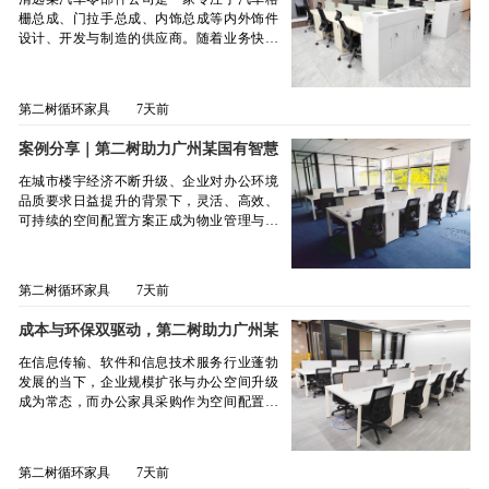
栅总成、门拉手总成、内饰总成等内外饰件
设计、开发与制造的供应商。随着业务快速
发展，公司新设办公室急需为团队配置一套
品类齐全、功能实用的办公家具。采购负责
人通过行业渠道了解到第二树，并到了我们
第二树循环家具
7天前
第二树广州公司的展厅与库存实地考察。在
展厅中，负责人对二手办公家具的成色、品
案例分享｜第二树助力广州某国有智慧
类以及服务流程的专业性做了深入了解。最
服务公司打造“即租即用”绿色办公空间
终确定了采购方案，确保从员工区到接待区
在城市楼宇经济不断升级、企业对办公环境
的无缝衔接。2026年4月8日，第二树广州公
品质要求日益提升的背景下，灵活、高效、
司团队准时抵达清远办公室，完成所有家具
可持续的空间配置方案正成为物业管理与后
的配送与安装。本次采购品类丰富，共计18
勤服务领域的新趋势。近日，第二树循环家
套开放式带柜二手办公桌、18把网布二手办
具广州公司携手广州某大型国有智慧服务企
公椅，以及会议桌椅、老板桌椅、沙发茶
业，为其旗下写字楼办公室量身打造了一套
第二树循环家具
7天前
几、茶桌椅等。所有家具均选自第二树库存
高品质、可循环使用的办公家具租赁解决方
中成色优良、风格协调的款式，并经过深度
案，成功交付一个功能完备、风格统一、即
成本与环保双驱动，第二树助力广州某
清洁、消毒及功能修复，确保即装即用。开
租即用的现代化办公空间样板。该客户作为
科技企业打造高效办公空间
放式带柜二手办公桌：采用简约实用设计，
一家专注于单位后勤管理、物业管理及非居
在信息传输、软件和信息技术服务行业蓬勃
每个工位均配备独立的固定柜，台面宽敞平
住房地产租赁的国有企业，始终致力于为入
发展的当下，企业规模扩张与办公空间升级
整，便于工程技术人员同时处理技术图纸、
驻企业提供高标准的服务支持。随着其管理
成为常态，而办公家具采购作为空间配置的
电脑操作及样品比对，提升多任务处理效
的写字楼项目持续扩容，如何快速、低成本
核心环节，既需满足实用适配需求，也需兼
率。网布二手办公椅：注重人体工学支撑，
且环保地完成办公空间的基础配置，成为其
顾成本控制与发展理念。广州某专注于该领
透气网布搭配可调节腰托，有效缓解长时间
运营效率提升的关键一环。通过网络平台了
域的技术科技公司，近期因办公空间扩容急
伏案工作带来的疲劳感，适合研发与质检等
第二树循环家具
7天前
解并实地考察第二树广州展厅后，客户对展
需采购办公家具，在平衡成本与环保的双重