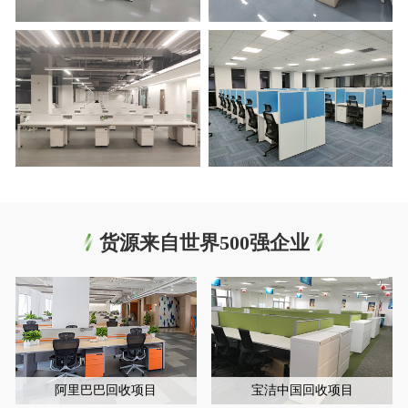
货源来自世界500强企业
阿里巴巴回收项目
宝洁中国回收项目