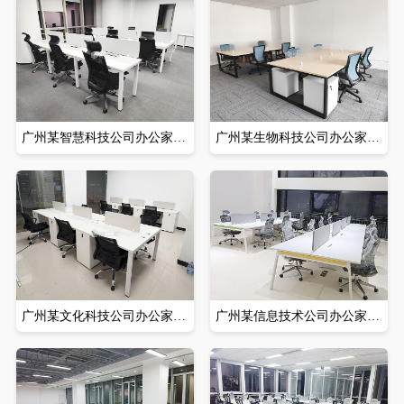
广州某智慧科技公司办公家具采购案例
广州某生物科技公司办公家具采购案例
广州某文化科技公司办公家具采购案例
广州某信息技术公司办公家具采购案例