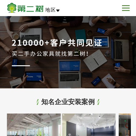
地区
知名企业安装案例