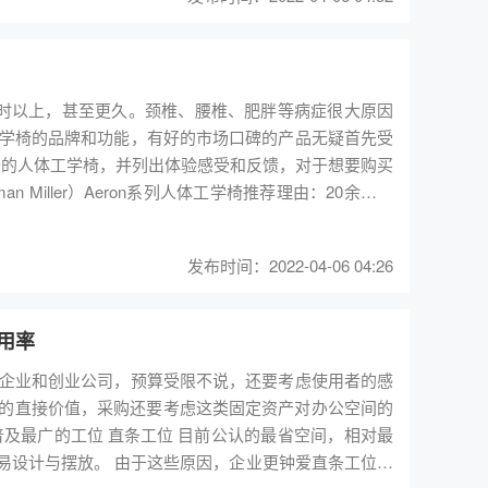
人体工学椅不像鞋子一样，能够仿造出99.99%的相似
别出是否是正品。其次，仿造一把人体工学椅的成本并
相反国内品牌的人体工学椅仿货会多一些。 除此之
海沃氏、世楷、优门设等等。赫曼米勒旗下的Aeron
时以上，甚至更久。颈椎、腰椎、肥胖等病症很大原因
次的实验及调整，才得以被诸多有身份的人物选用，被
学椅的品牌和功能，有好的市场口碑的产品无疑首先受
椅，无论是材质、安全性，还是调节功能、舒适度都要优
十的人体工学椅，并列出体验感受和反馈，对于想要购买
 Miller）Aeron系列人体工学椅推荐理由：20余年仍
询问卖家。切记，生产日期并不是唯一判断二手产品成
人类有史以来最健康舒适的工作座椅”，从1994年推出至
产日期比较久，但真正的使用时长却不长，比如各大品
学椅历史上不可撼动的地位，它已经被美国现代艺术博物馆列
，所以最重要的应该看产品的成色及功能是否完整。赫
发布时间：2022-04-06 04:26
》等众多影视剧中。Aeron座椅现已全新升级，采用
期为10年，世楷旗下的Think、Gesture保质期为8年，
，将舒适感提升至一个新层次。坐感分享：赫曼米勒Ae
加了腰部支撑，承托性更佳。Top2：冈村（Okamura）
风险依然存在，不少欺诈、货不对板等事件被报道出来。就
用率
夫人冈村Contessa人体工学椅2002年推出，由乔治
也被流转出来，而购买者又不能分辨，当买来使用后，才
企业和创业公司，预算受限不说，还要考虑使用者的感
精巧、带头枕、简单易上手以及三种不同硬度的坐垫是Co
人体工学椅，建议选择有规模的商家或者服务商，这些
垫的曲线有所更改，更贴合人体的背部，舒适感更佳。坐感分
工学椅的商
项选择，而且Aeron座椅有身材限制，在操作上面Conte
平仓储+展厅，并且在办公家具类目与闲鱼和京东拍拍二
，企业更钟爱直条工位，
Embody系列人体工学椅推荐理由：超现代科幻外形，有“椅皇”之
多来自知名大型企业，产品以价值定价格，8-9成新产