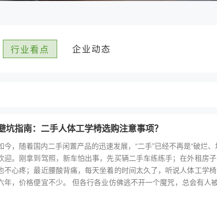
企业动态
行业看点
避坑指南：二手人体工学椅选购注意事项？
如今，随着国内二手闲置产品的迅速发展，“二手”已经不再是“破烂
欢迎。刚拿到驾照，新车怕出事，先买辆二手车练练手；在外租房子
也不心疼；最近腰酸背痛，每天坐着的时间太久了，听说人体工学椅
，价格便宜不少。 但各行各业仿佛逃不开一个魔咒，总会有人被不良商家欺骗，买来的“二手”产品表面上看不出任何问
题，使用起来全是问题，最后掉的坑也只能自己哭着来填。 二手人体工学椅 本期内容，我就来用自己几年的行业经验为大
讲讲选购二手人体工学椅该如何避坑。 一、二手人体工学椅一定要选择知名品牌旗下的产品 很多人都有疑惑，人体工学