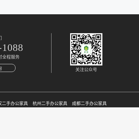
业趋势，丰富全面的产品线满足客户新型需求。线下70
开座椅时，坐垫会微微向前动，助您轻松起身。坐感分
100元，加上文件柜820元，办公椅619元，总计1人位
0000家追求高品质办公的企业用户在第二树成功找到了
，椅背的独特材料，可以使椅背与背部之间形成有效的空
合和圣奥的品质差不多，而且仅安装1年左右，有些甚至
新定义，鼓励人运动德国Wilkhahn品牌的明星商品On系
比较有
右不同的方向倾斜摆动，所以使用者的就坐姿势也可以随
常的合适。 以下是整理出的一些企业的采购安装案例图，以供大家参考：
前后左右移动，并且支持同步倾仰，椅背可随坐姿所需自动调
们
享：ON系列人体工学椅采用全方位主动调整，身体不受限
-1088
体难受，所以不要迷信一定要坚持使用正确的坐姿。Top
人与技术高效互动，旨为适应人体的需求。世楷Gesture系列
时全程服务
人体力学对上肢支撑以及座椅界面都进行了更加适宜人们使
询
关注公众号
0人受访者的各种不同姿势进行仔细观察。在此研究基础
体一样，具备一系列同步界面，人体与座椅之间可无缝对
人体曲线，没有任何空隙。椅背倾仰角度的不同，坐垫
姿都能找到最佳支撑点。Top9：海沃氏（Haworth）
的压力海沃氏旗下的Zody人体工学椅，主打可提供不对
汉二手办公家具
杭州二手办公家具
成都二手办公家具
骨盆）的支撑；不仅如此，它的前倾、后仰锁定，以及
精细化手动调节人体工学椅的典范。坐感分享：椅背的
都能够得到足够的支撑。多项调节功能，可以更具个人
ICP证：京ICP备12000316号
ld系列人体工学椅推荐理由：如空气般坐感，为女性量身打造