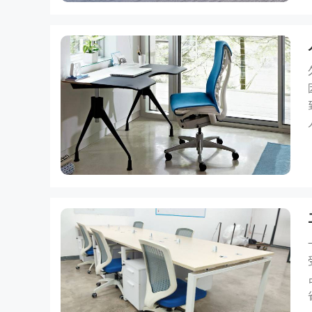
于普通
而