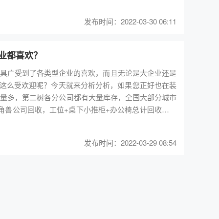
其设计灵感来自于人类的脊柱构造。矩阵式椅背，可以动
品的6-9折，为消费者降低不少成本。第二树保证，出货前
作组，作用接近独立办公室。摆成“F”、“T”、“十”字，
率，对人体健康有益。四个承托层坐垫，各有独特的材
第二树承诺，国产品牌产品保修三个月至半年，进口品
发布时间：2022-03-30 06:11
继而进行精确的调，这些承托层均为透气设计，让您尽
同，Aeron带有可调节式腰托，更加注重腰部和脊椎的支
制化需求。倘若一把人体工学椅失去它最主要的调节功
间更宽敞，结构相对开放，适合需要开放式交流的团队。
的矩阵椅背，着实减少人体所受到的压力。Top4：优门
款人体工学椅的调节方式都不一样，而很多二手高端人
业都喜欢？
展至今，已经衍生出更多形状，多工位共享的一体式异
之称1999年Freedom由Humanscale公司推出，它是
在线咨询客服。
家具广受到了各类型企业的喜欢，而且无论是大企业还是
固定工位，从功能和发
个也不少，它的便捷性没有哪一款座椅可以相比。有人
这么受欢迎呢？今天就来分析分析，如果您正好也在装
，随着需求进步，也发生了改革进化。升级的工位在保
CEO库克的办公室运用的就是此款人体工学椅。坐感分
，确实不好的网布坐垫还易压迫到臀部和腿部的神经，
角兽公司回收，工位+桌下小推柜+办公椅总计回收了几
具制造商的多年调研结果，发现近几年在各企业客户中，
。Top5：世楷（Steelcase）Leap系列人体工学
桌椅柜以外，会议室、培训室、领导办公室的家具等都能
位上，甚至不在办公室里。可移动办公桌，让移动办公从
系列人体工学椅于1999年推出，Leap人体工学椅灵动
发挥新的作用。平时可当直条工位使用，几张移动拼接就成
相应的调节，从而减少脊椎和腰椎所受到的压力。独有的上下
发布时间：2022-03-29 08:54
放置时间，甲醛等可挥发性气体基本都挥发完毕，也就
本、样品、水杯奔赴会议室了。用它拼接成专门的会议
支撑，以确保脊椎处于自然的S形，Leap办公椅还配
间租金成本的同时，也会减少甲醛对员工身心健康的威
，让这里变成培训室、放映室、娱乐室，甚至变成员工
滑动。坐感分享：每个人坐这一款人体工学椅都有不同
Top6：伊藤喜（ITOKI）Spina系列人体工学椅推
换黄色/者蓝色的屏风，或者选择两种颜色的屏风组合。
一天下来腰酸背痛。用升降桌坐站交替办公，切换工作姿
喜于2007年推出，Spina就是“脊椎”的意思，椅如其
便不少，2小抽+1大抽设计，分类储物，满足不同的储
作区分，目前做该产品专业度较高的品牌还能通过对高
椅。两大独创设计——“被动滑垫（P.S.S）”和“主
百的普通办公椅好非常多，而且坐感的舒适度也非常不
了用户更多选择，国内
都能自动响应，紧托腰部和骨盆，给予舒适支撑。落座时，