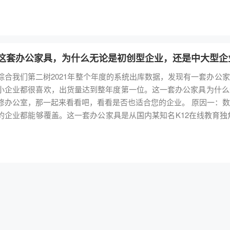
大厂也不例外。 L形工位 L形工位常与隔断搭配设计，扩大每个单元工位有效办公面积基础上，最大化保证私密。而且
称Embody是人体工学设计的集大成者，拥有超现代的科幻外形，
品仅为全新产品的1-3折，9.9新（开封未使用）的产品仅为全新产
多组L型工位的多种“站位”还能达到不同效果。围成“口”字，可以自成工
态不间断地调节支撑点，降低人体的压力，加速血液循环以及降低心
会进行严格的清洗消毒处理，保证送到客户手中产品的安全和卫生。
在节省空间基础上，将办公空间轻易划分成小单元。 虽然L型工位价格比直条工位略高，但是还为企业节省办公室立墙，建
料属性和制造工艺。当四个承托层相互配合时，便会感应您的体型，
牌产品保修半年至一年，具体保修详情请直接咨询客服。 四、了解产品的调节功能和操作注意事项 作为人体工学椅，与普
断需产生的大笔预算。 异形工位 异形工位不适合狭长或面积局促的办公室，而更适合开阔，面积较大的办公室。异形工
情享受清爽的舒适感。坐感分享：Embody的坐感与Aeron有所不
通办公椅最大的不同就是它具有多项调节功能，可满足每个人的定
位最常见也是最基础的是Y型工位，工位桌面一般成120°，办公空
撑，而Embody能给人的骶骨和肩部提供完美贴合度和包裹感，独特
能，比如后仰、坐深、扶手等调节，那么就需要慎重选择了。其次每
这套办公家具，为什么无论是初创型企业，还是中大型企
公司如果需要更多的协作和沟通，就比较适合这种工位。异形工位发
设（Humanscale）Freedom系列推荐理由：超现代科幻外形，有“椅皇”
体工学椅又不会提供相关使用说明书，自己不会调节怎么办呢？可以
综合我们第二树2021年整个年度的系统出库数据，发现有一套办公
形桌面，减少桌面面积浪费，利用率加大，同时，奇特的造型也让工作更为有趣。 以上工位基本都是
人体工学椅的一个巨大变革，没有繁琐的调节开关，但关键的调节一
小企业都很喜欢，出货量达到整年度第一位。这一套办公家具为什么
展角度看也是传统型工位的衍生。而办公家具随着用户使用习惯改变
可能说，它的舒适度应该会受影响吧，出乎意料的是，并没有，苹果
修办公室，那一起来看看吧，看看是否也适合您的企业。 原因一：数量多，第二树各分公司都有大量库存，全国大部分城市
持原有优势基础上兼并新功能，满足用户更多需求。 工位一块“砖”——移动桌 移动桌这几年也流行起来，用“工位界的一块
享：有些小伙伴不太喜欢网布的坐垫，觉得网布坐垫透风，凉飕飕的
的企业都能够覆盖。这一套办公家具是从国内某知名K12在线教育独
砖”来形容它更贴切，轻便灵活，哪里需要哪里搬。根据专业办公家
久坐后会使腿部发麻。那么Freedom人体工学椅的凝胶坐垫是很不错的选择
千套，我们全国11家分公司都有样品和大量库存，除了员工办公室
70%的高绩效员工有灵活办公的经历。办公不仅可以不在自己的工
椅推荐理由：精细化调节的极致，轻松驾驭不同体型世楷旗下的Leap
。 原因二：成色新，很多几乎未使用。回收企业的某些楼层只装修完成，很多家具都未真正投入使用。而且有一个
“云端”落脚到“桌面”上。桌角装有滑轮，轻便移动到需要的位置，
式的椅背（Live back），可模拟每个人不同的脊椎动作，做出
优势是定制的新品家具无法媲美的地方，二手办公家具因为有了一定
了会议桌，对于需要频繁开会交流的企业，再也不用捧着资料、笔记
背两段式倾仰调整，以适应人体的上背部和下背部需要不同方式的力量
是说，如果您的企业家具安装完成后，完全不需要再空置，节省时
桌，还可通过折叠功能，迅速腾空会议室。充分发挥多媒体会议系统
备了自然滑动系统的动态坐垫，当后仰时，坐垫会随着盆骨自动向前
约百搭，各种风格都能驾驭。员工办公桌是1.2米实用性尺寸，屏风的颜色有3色可选，您是想要办公室
身体的空间。 工位新贵——升降桌 说Ta是新贵，也只是立足于国内办公家具市场，在国外，企业用户中升降桌的普及
的感受，手动调节方式虽然不够便捷，但是也增加对人体工学椅的可控性。
简约些，可以选灰色的屏风；想要办公室的氛围年轻活泼些，可以选
率已经很高了。平均每天工作要坐8-9小时，长期维持一个姿势，
荐理由：两大独创性设计，全方位支撑脊椎Spina系列人体工学椅是伊藤
桌下活动柜是密码柜，不用担心钥匙丢失，使用起来相比钥匙柜要方
势、状态，呵护腰椎同时还能提高工作效率。升降桌有手动、电动操
名，全方位紧贴脊椎，融合了日本匠心和创新精神，成就了新一代办公座
物需求。员工椅有带头枕和不带头枕可选，质量和品质相比市面几
度细微调节，多档高度记忆，及其他功能的补充，让升降桌这个产品更加人性化。 办公家具的发展给
动腰托（A.L.S）”。两者协调联动，无论使用者变换何种姿势，