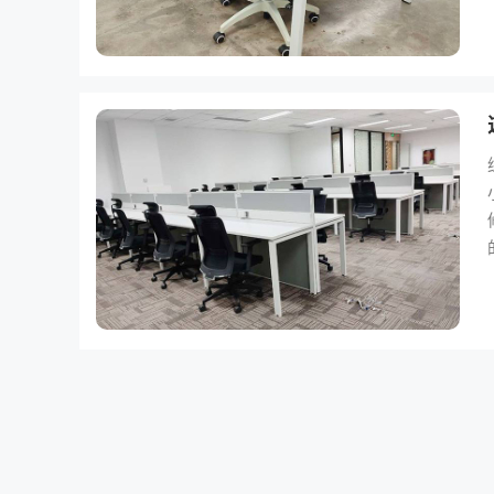
就连
隔
一套配齐
胁。 原因三：款式简
锻炼