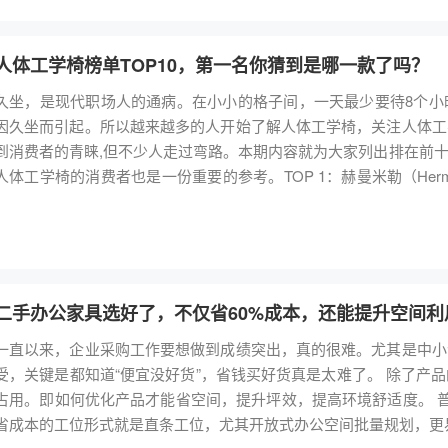
椅有“仿品”吗？我要告诉你，有，但一般是低端的办公椅比较常见，而
度，人体工学椅最多只能达到形似，通过结构、材质等肉眼很容易辨
不便宜，尤其国外的知名人体工学椅，在市面上，我基本没有看到过，
人体工学椅榜单TOP10，第一名你猜到是哪一款了吗？
外，舒适的人体工学椅基本上也就国内外这几大品牌，如：赫曼米勒、
久坐，是现代职场人的通病。在小小的格子间，一天最少要待8个小
人体工学椅历经7年研发，从材质的选择到各调节功能都是经过无数
因久坐而引起。所以越来越多的人开始了解人体工学椅，关注人体工
称之“人类史上最舒适的人体工学椅”。人体工学椅相比普通的办公
到消费者的青睐,但不少人走过弯路。本期内容就为大家列出排在前
办公椅。 二、留意二手人体工学椅的成色及生产日期 大部分的高端人体工学椅会在座椅的底部贴上相关信息标签，
人体工学椅的消费者也是一份重要的参考。TOP 1：赫曼米勒（Herman
上面可能会有产品的生产日期，需要留意，若没有相关标签的话，可
畅销不衰，已买700多万把此款Aeron系列人体工学椅产品被誉为“
色唯一指标，就拿我知道的情况来说，很多二手高端人体工学椅虽生
今，20余年仍畅销不衰，狂卖700多万把。由于Aeron在人体工
牌展厅所展示的产品，虽然生日日期比较长，但实际情况是未被使用
为永久典藏，也曾出现在《生活大爆炸》、《萨利机长》、《正义联盟
曼米勒旗下的Aeron、Embody保质期为12年，海沃氏旗下的Zody保质
的材料更为牢固和轻巧、调整性能更出众、控制更直观、透气性更好
实际情况可使用时间远远超过这个年限。 三、选择靠谱商家和平台很重要 随着转转、闲鱼等闲置品平台的出现，虽然为
ron2比Aeron1同样是网布材质，但前者比后者坐感更柔软些，然后增
我们提供了一个“变废为宝”的好办法，但是“个人闲置物品交易”的
二手办公家具选好了，不仅省60%成本，还能提升空间利
Contessa系列人体工学椅推荐理由：法拉利级人体工学椅，精致的伯爵
拿二手人体工学椅来说，经过多次使用（三手/四手）的人体工学椅
一直以来，企业采购工作要想做到成绩突出，真的很难。尤其是中小
亚罗（世界知名跑车阿尔法罗密欧Canguro的主创设计师）设计，
发现调节功能已经损坏，甚至出现不明的声响和晃动。因此选择二手
受，关键是都知道“便宜没好货”，省钱买好货真是太难了。 除了产品的直接价值，采购还要考虑这类固定资产对办公空间的
ntessa最主要的特点，第2代Contessa也已推出，背部和坐
服务商通常是批量回收，不会出现经过多次流转使用的人体工学椅的情况。 据了解，市面经营品牌二手高端人体
占用。即如何优化产品才能省空间，提升坪效，提高环境舒适度。 普及最广的工位 直条工位 目前公认的最省空间，相对最
享：Contessa海绵坐垫的座椅（它也有纯网布可选），比Aeron多一
家不算多，第二树循环家具算是一家独大，全国6家分公司，3.3万
省成本的工位形式就是直条工位，尤其开放式办公空间批量规划，更易设计与摆放。 由于这些原因
ssa也Aeron简单很多。Top3：赫曼米勒（Herman Miller）
手平台独家合作，产品质量以平台背书。所售二手高端人体工学椅大