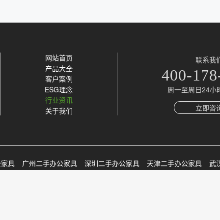
比新品来说节省至少3成以上的成本。就拿国内知名品牌圣奥旗下的全新办公桌椅组合来说，带屏风1.2
最大的连锁品牌二手办公家具服务商——第二树，也紧跟办公家具行
坐垫随身体受力向后滑动，椅背向前倾仰，紧贴腰部。而当人体离
米双人对坐的价格2200元（其中还不含线盒），一个位的价格就到了1
500平米展厅及仓储面积，品牌现货，即买即用。目前已经有超过10
享：Spina系列对脊椎的支撑，无论是腰部还是骨盆，都比较到位
的办公桌椅柜组合就到了2539元。目前我们第二树这一套桌椅柜组
解决方案，高品质办公生活，你也值得享有。
气层。Top7：Wilkhahn ON系列人体工学椅推荐理由：人体工学椅
没有使用，现活动组合套餐价格828元，批量采购还可以享更多优惠。 如果您对办公室环境的品质有要求，预算又
列，它的独特之处在于：它有好几处“关节”，能允许椅面向前后左
限，那么这一套员工桌椅柜的确是非
心所欲的变化。Trimension系统是On的核心创新，鼓励人向
网站首页
联系我
整，“漂浮式”坐垫创造出360°伸展空间及独特的坐感体验。坐感分
产品大全
400-178
制，所谓的“正确坐姿”，如果长期保持同样的姿势，其实一样会使身
客户案例
8：世楷（Steelcase）Gesture系列人体工学椅推荐理由：促进
周一至周日24小
ESG理念
行业资讯
座椅于 2014年上市，主打保护“被移动设备改变的坐姿”，根据对
立即咨
关于我们
用移动设备的设计。据官方介绍，此款座椅的研发期间经过对200
上，通过对人体运动的模仿，造就了Gesture座椅的设计就像人
接。坐感分享：无论是标准坐姿，还是倾仰坐姿，椅背和坐垫都紧贴
前端也会做出相应的角度调整，这就是Gesture同步调节的魅力，任意坐
Zody系列人体工学椅推荐理由：独有的不对称腰托调整，释放脊椎
公家具
广州二手办公家具
深圳二手办公家具
天津二手办公家具
武
称腰调整，可感应使用者的背部不同受力，调节下背部两侧（腰椎及
椅背的后仰的松紧度都可以更具个人的喜好进行不同的调节。它也是
贴合感比较强，尤其是腰部。不挑身材，亲测，无论是矮小还是高大
（第二树循环家具）
| Copyright HuNan Deartree All rights reserved. |
的喜好进行不同的调节。Top10：优门设（Humanscale）Wor