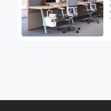
六年
中和
功。 节省采购成本
家
相当于
于普通
一手品质
而