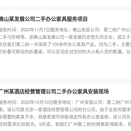
佛山某发展公司二手办公家具服务项目
服务时间：2022年11月7日服务地址：佛山安装公司：第二树广
二手弓形椅等。该佛山某发展公司一家发展历史悠久的企业，成立于1
次在我们第二树一共采购了100多件办公家具产品，均为二手，主
可折叠可移动的折叠桌，可以灵活应对空间的大小和人员的数量。在
原因是因二手的家具甲醛含量相对少，安装完成就可以投入使用。11
二手办公家具安装完毕，安装完成后该公司的负责人表示非常的满意
广州某酒店经营管理公司二手办公家具安装现场
服务时间：2022年10月10日服务地址：广州安装公司：第二树
等。该公司是北京一家酒店经营管理公司的分公司，由于业务的需求
所需要的家具不多，但是希望尽快能搞定所有办公室装修，该公司负
司的需求比较契合。9月底，和我们广州第二树的销售取得联系，经