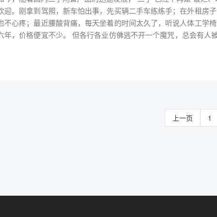
欢迎。刚拿到驾照，新车怕出事，先买辆二手车练练手；在外租房子
之对比，经营品牌二手办公家具的电商平台及线下实体店，不仅经营
也不心疼；最近腰酸背痛，每天坐着的时间太久了，听说人体工学椅
源，行业的发展和壮大，不仅不会造成额外污染，还会大大减少大型
，价格便宜不少。 但各行各业仿佛逃不开一个魔咒，总会有人被不良商家欺骗，买来的“二手”产品表面上看不出任何问
的缓冲时期。 品牌二手办公家具不仅在国家推行低碳减排，环保节能中发挥重大意义，对用户来说也有“一本万利”之
题，使用起来全是问题，最后掉的坑也只能自己哭着来填。 二手人体工学椅 本期内容，我就来用自己几年的行业经验为大
 采购品牌二手办公家具比采购全新产品节省60%预算，缓解企业资金压力。另外，成熟的服务商还能提
讲讲选购二手人体工学椅该如何避坑。 一、二手人体工学椅一定要选择知名品牌旗下的产品 很多人都有疑惑，人体工学
供“分期”支付政策，例如，以租金形式购买，累计金额达到货物总额
椅有“仿品”吗？我要告诉你，有，但一般是低端的办公椅比较常见，而
没花钱。 环保安全 板材是甲醛污染的重要来源，而办公家具就使用大量板材，甲醛污染风险很高。上海市家具行业
度，人体工学椅最多只能达到形似，通过结构、材质等肉眼很容易辨
协会会长黄莅国在采访中表示，至少九成办公家具存在明显的甲醛超
不便宜，尤其国外的知名人体工学椅，在市面上，我基本没有看到过，
比来看更加安全，但是也不能扭转办公家具污染重的现状。 而二手办公家具经过一段时间使用，甲醛得到释放，用着更健
外，舒适的人体工学椅基本上也就国内外这几大品牌，如：赫曼米勒、
康。如果采购正规渠道的品牌二手办公家具，甲醛残余几乎是零，安全系数更高。 性价比高，服务全
上一页
1
人体工学椅历经7年研发，从材质的选择到各调节功能都是经过无数
牌二手办公家具产品，几乎全部来自世界500强及大型知名企业，
称之“人类史上最舒适的人体工学椅”。人体工学椅相比普通的办公
不仅可以一站式购齐所需产品，拥有比美名企的高端办公体验，还可
办公椅。 二、留意二手人体工学椅的成色及生产日期 大部分的高端人体工学椅会在座椅的底部贴上相关信息标签，
。 第二树成立13年，累计服务超100000家企业客户，产品来源、处理与服务远超同行标准，是二手办公家具行业
上面可能会有产品的生产日期，需要留意，若没有相关标签的话，可
的领导者，执行标准的领航员。现已在全国8个主要经济城市成立11家
色唯一指标，就拿我知道的情况来说，很多二手高端人体工学椅虽生
户提供安全环保，优惠便利，品质高端的办公家具服务。
牌展厅所展示的产品，虽然生日日期比较长，但实际情况是未被使用
曼米勒旗下的Aeron、Embody保质期为12年，海沃氏旗下的Zody保质
实际情况可使用时间远远超过这个年限。 三、选择靠谱商家和平台很重要 随着转转、闲鱼等闲置品平台的出现，虽然为
我们提供了一个“变废为宝”的好办法，但是“个人闲置物品交易”的