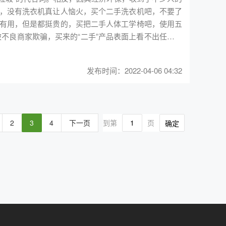
，没有洗衣机真让人恼火，买个二手洗衣机吧，不要了
方式环保，而且产品全部来自回收再利用的社会闲置资
有用，但是都挺贵的，买把二手人体工学椅吧，使用五
固体废弃物产生，至少可以避免集中式碳排放，赢得碳
直接完成购买。在总额省下一半以上前提下，进行“分期”
发布时间：2022-04-06 04:32
人体工学椅不像鞋子一样，能够仿造出99.99%的相似
别出是否是正品。其次，仿造一把人体工学椅的成本并
标，由于检测问题无法确定。由此可见，虽然大品牌对
相反国内品牌的人体工学椅仿货会多一些。 除此之
海沃氏、世楷、优门设等等。赫曼米勒旗下的Aeron
 大型专业服务商的品
2
3
4
下一页
到第
页
确定
次的实验及调整，才得以被诸多有身份的人物选用，被
现货充足，品质上乘，寿命更长。用户选择专业服务商，
椅，无论是材质、安全性，还是调节功能、舒适度都要优
享受专业的售前、售中、售后服务，是二手价格买到的
询问卖家。切记，生产日期并不是唯一判断二手产品成
分公司，线下70500平米仓储面积结合电商平台，为客
产日期比较久，但真正的使用时长却不长，比如各大品
，所以最重要的应该看产品的成色及功能是否完整。赫
期为10年，世楷旗下的Think、Gesture保质期为8年，
风险依然存在，不少欺诈、货不对板等事件被报道出来。就