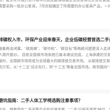
需要采购一批办公家具，7月份就确定了所需要的办公家具产品，一共
是全新家具。 8月8日，根据该公司的时间安排，我们广州公司的师傅们将这次所采购的办公家具安装完毕，安装完成后
整体简约美观，该公司的相关负责人也表示非常的满意。
排碳权入市，环保产业迎来春天，企业低碳经营首选二手
随着两会闭幕，“碳高峰”、“碳中和”、“碳目标”等两碳问题更深入
面纱。 目前全国碳市场系统已基本建设完成，上海承建的交易系统和湖北承建的注册登记系统将在6月底正式开锣，
届时，全国碳市场将成为全球最大的碳排放交易市场。 从碳排放交易市场覆盖范围看，作为碳排放大户，电力行业成为市场
先行军。从“十二五”试点先行，到“十三五”筹备全国市场，再到面向
碳转型奠定坚实基础，助力实现“力争2030年前碳达峰，2060年实现碳中和”的中国承诺。 目前
全部完成开户工作，计划“十四五”期间，石油、化工、建材等重点能耗行业都被纳入碳市场
的电子商务领域，节能产品领域都具有相当可观的碳减排能力。例如
木，每年还能为城市节约可观的碳排放份额。第二树这种规模的专业
丢弃，有巨大的碳减排潜力。随着业务发展，这个能力还将影响更多城市，为城
避坑指南：二手人体工学椅选购注意事项？
商务产业，从制造碳排放量角度比较，确实比传统碳排放密集型产业环
如今，随着国内二手闲置产品的迅速发展，“二手”已经不再是“破烂
据，网络零售额已超过当年社会消费品零售额的1/5，如此巨大的能