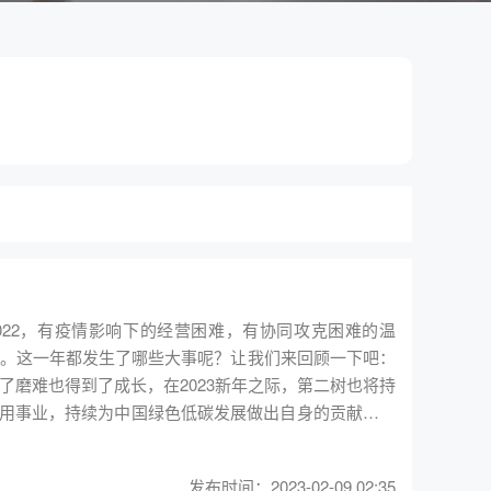
2022，有疫情影响下的经营困难，有协同攻克困难的温
尾。这一年都发生了哪些大事呢？让我们来回顾一下吧：
面临了磨难也得到了成长，在2023新年之际，第二树也将持
用事业，持续为中国绿色低碳发展做出自身的贡献，坚
业使命引领行业发展，为打造全球循环家具第一品牌的目
发布时间：2023-02-09 02:35