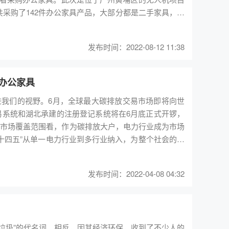
采购了142件办公家具产品，大部分都是二手家具，少
发布时间：2022-08-12 11:38
办公家具
走进我们的视野。6月，全球最大碳排放交易市场即将向世
“十四五”从单一电力行业到多行业纳入，为整个社会的低
，首批2225家电力公司企业已
。 比起碳排放密集型企业，环保
发布时间：2022-04-08 04:32
二手办公家具行业，不仅直接减少木材需求量，保护林
品牌二手办公家具服务商每年可减少近百万件大型垃圾
市发展挤出“碳排放”份额。 前边提到的电子
保。然而，分析电子商务交易平台得出，以2019年数
、垃圾”的代名词。相反，因其经济环保，收到了不少人的
源和资源消耗，随之而来的是产生大量固体废弃物。 与