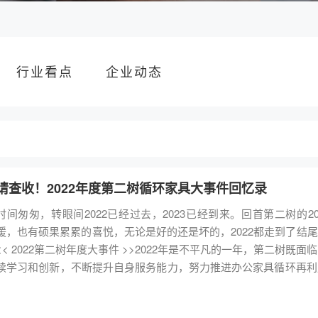
行业看点
企业动态
请查收！2022年度第二树循环家具大事件回忆录
时间匆匆，转眼间2022已经过去，2023已经到来。回首第二树的
暖，也有硕果累累的喜悦，无论是好的还是坏的，2022都走到了结
<< 2022第二树年度大事件 >>2022年是不平凡的一年，第二树既
续学习和创新，不断提升自身服务能力，努力推进办公家具循环再利
持以“为客户降低成本，为社会节约资源，为环境减少排放！”的企
标而努力奋斗。