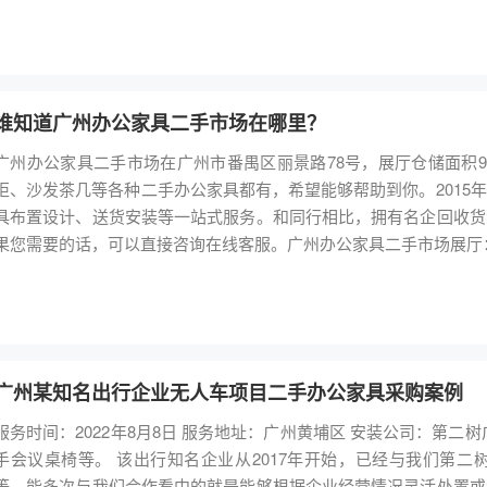
品，主要是员工区的工位和领导办公室的办公桌椅、会客区的沙发茶几
有二手办公家具安装完毕，二手家具等因为有了一定的使用时间，甲
投入使用。
谁知道广州办公家具二手市场在哪里？
广州办公家具二手市场在广州市番禺区丽景路78号，展厅仓储面积9
柜、沙发茶几等各种二手办公家具都有，希望能够帮助到你。2015
具布置设计、送货安装等一站式服务。和同行相比，拥有名企回收货
果您需要的话，可以直接咨询在线客服。广州办公家具二手市场展厅
广州某知名出行企业无人车项目二手办公家具采购案例
时间：2022年8月8日 服务地址：广州黄埔区 安装公司：第二树广州公司 采购家具：简约二手办公桌、二手文件柜、二
议桌椅等。 该出行知名企业从2017年开始，已经与我们第二树有过多次合作，包含了办公家具的采购、租赁、回收
等，能多次与我们合作看中的就是能够根据企业经营情况灵活处置或